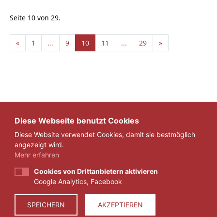
Seite 10 von 29.
«
1
...
9
10
11
...
29
»
Diese Webseite benutzt Cookies
Diese Website verwendet Cookies, damit sie bestmöglich
angezeigt wird.
Mehr erfahren
Cookies von Drittanbietern aktivieren
Google Analytics, Facebook
IMPRESSUM
DATENSCHUTZ
SPEICHERN
AKZEPTIEREN
© 2026 ZEIT FÜR VERANTWORTUNG E.V.