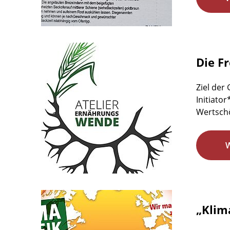
Die F
Ziel der
Initiato
Wertschö
„Klim