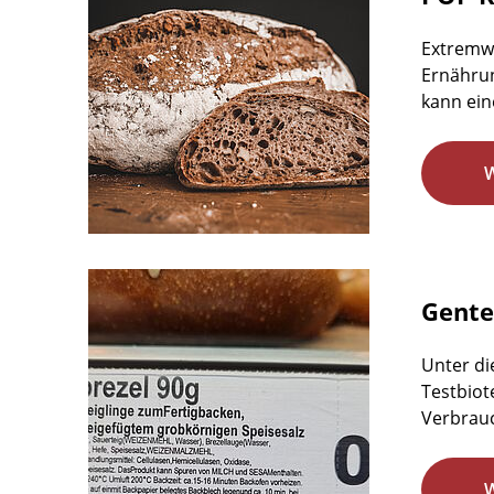
Extremw
Ernährun
kann ein
Gente
Unter di
Testbiot
Verbrauc