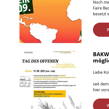
Noch meh
Faire Be
besetzt 
BAKWE
mögli
Liebe Ko
seit dem
hier vor