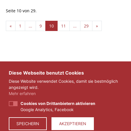
Seite 10 von 29.
«
1
...
9
10
11
...
29
»
Diese Webseite benutzt Cookies
Diese Website verwendet Cookies, damit sie bestmöglich
angezeigt wird.
Mehr erfahren
Cookies von Drittanbietern aktivieren
Google Analytics, Facebook
IMPRESSUM
DATENSCHUTZ
SPEICHERN
AKZEPTIEREN
© 2026 ZEIT FÜR VERANTWORTUNG E.V.