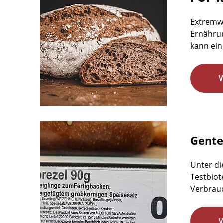
Extremw
Ernährun
kann ein
Gente
Unter di
Testbiot
Verbrauc