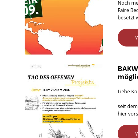
Noch meh
Faire Be
besetzt 
BAKWE
mögli
Liebe Ko
seit dem
hier vor