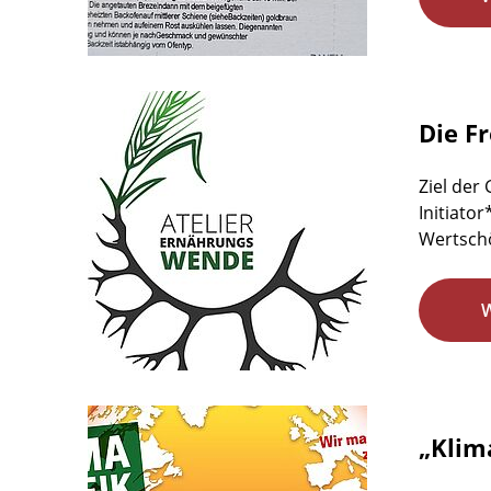
Die F
Ziel der
Initiato
Wertschö
„Klim