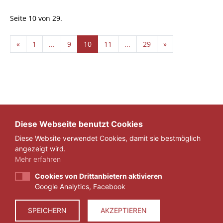
Seite 10 von 29.
«
1
...
9
10
11
...
29
»
Diese Webseite benutzt Cookies
Diese Website verwendet Cookies, damit sie bestmöglich
angezeigt wird.
Mehr erfahren
Cookies von Drittanbietern aktivieren
Google Analytics, Facebook
IMPRESSUM
DATENSCHUTZ
SPEICHERN
AKZEPTIEREN
© 2026 ZEIT FÜR VERANTWORTUNG E.V.