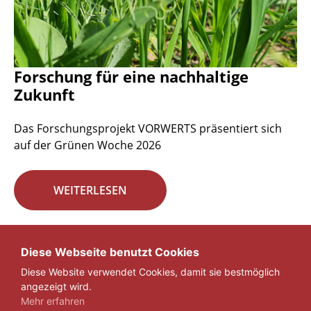
Forschung für eine nachhaltige
Zukunft
Das Forschungsprojekt VORWERTS präsentiert sich
auf der Grünen Woche 2026
WEITERLESEN
Seite 1 von 29.
Diese Webseite benutzt Cookies
Diese Website verwendet Cookies, damit sie bestmöglich
1
2
3
...
29
»
angezeigt wird.
Mehr erfahren