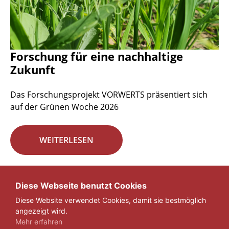
Forschung für eine nachhaltige
Zukunft
Das Forschungsprojekt VORWERTS präsentiert sich
auf der Grünen Woche 2026
WEITERLESEN
Seite 1 von 29.
Diese Webseite benutzt Cookies
Diese Website verwendet Cookies, damit sie bestmöglich
1
2
3
...
29
»
angezeigt wird.
Mehr erfahren