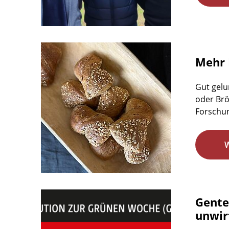
Mehr 
Gut gelu
oder Brö
Forschun
Gente
unwirt