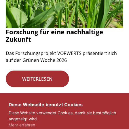
Forschung für eine nachhaltige
Zukunft
Das Forschungsprojekt VORWERTS präsentiert sich
auf der Grünen Woche 2026
WEITERLESEN
Seite 1 von 29.
Diese Webseite benutzt Cookies
Diese Website verwendet Cookies, damit sie bestmöglich
1
2
3
...
29
»
angezeigt wird.
Mehr erfahren