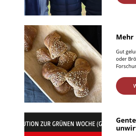
Mehr 
Gut gelu
oder Brö
Forschun
Gente
unwirt