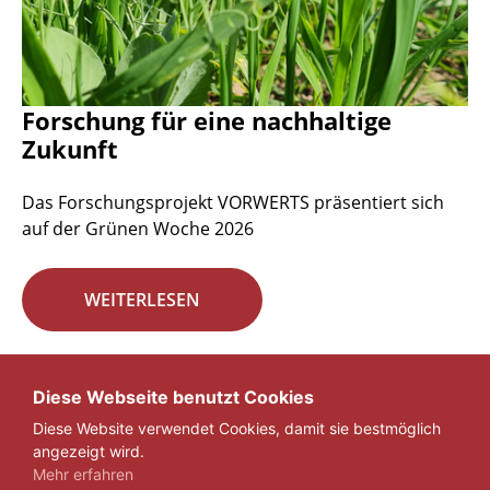
Forschung für eine nachhaltige
Zukunft
Das Forschungsprojekt VORWERTS präsentiert sich
auf der Grünen Woche 2026
WEITERLESEN
Seite 1 von 29.
Diese Webseite benutzt Cookies
Diese Website verwendet Cookies, damit sie bestmöglich
1
2
3
...
29
»
angezeigt wird.
Mehr erfahren