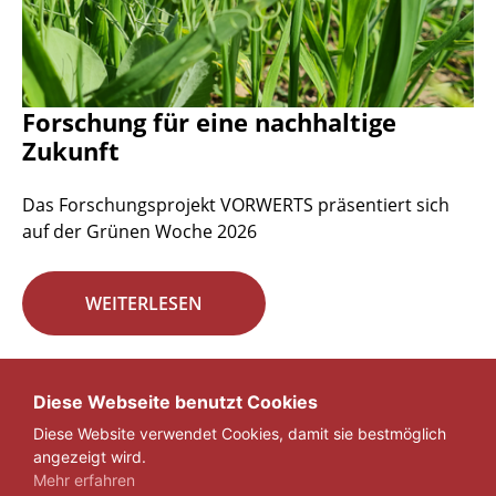
Forschung für eine nachhaltige
Zukunft
Das Forschungsprojekt VORWERTS präsentiert sich
auf der Grünen Woche 2026
WEITERLESEN
Seite 1 von 29.
Diese Webseite benutzt Cookies
Diese Website verwendet Cookies, damit sie bestmöglich
1
2
3
...
29
»
angezeigt wird.
Mehr erfahren