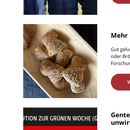
Mehr 
Gut gelu
oder Brö
Forschun
Gente
unwirt