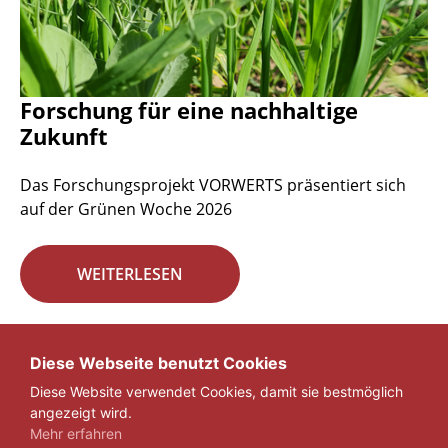
Forschung für eine nachhaltige
Zukunft
Das Forschungsprojekt VORWERTS präsentiert sich
auf der Grünen Woche 2026
WEITERLESEN
Seite 1 von 29.
Diese Webseite benutzt Cookies
Diese Website verwendet Cookies, damit sie bestmöglich
1
2
3
...
29
»
angezeigt wird.
Mehr erfahren