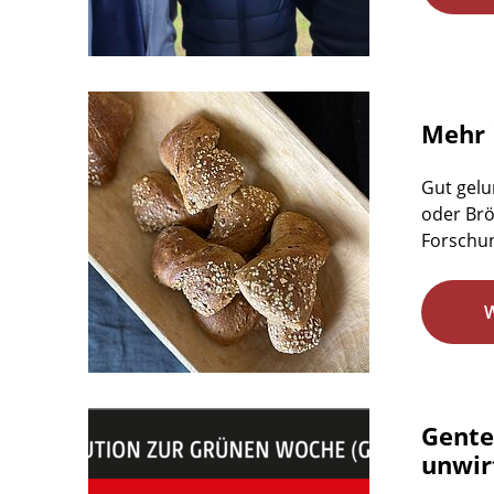
Mehr 
Gut gelu
oder Brö
Forschun
Gente
unwirt