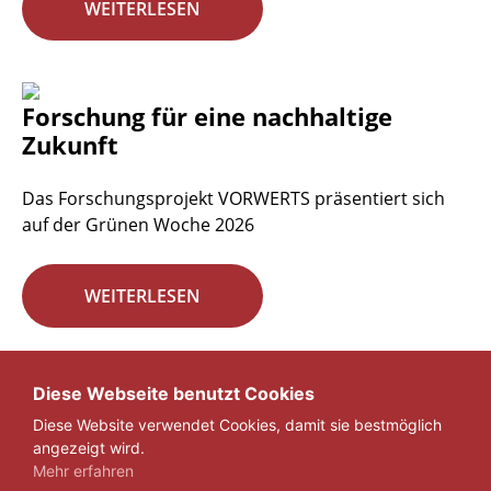
WEITERLESEN
Forschung für eine nachhaltige
Zukunft
Das Forschungsprojekt VORWERTS präsentiert sich
auf der Grünen Woche 2026
WEITERLESEN
Seite 1 von 29.
Diese Webseite benutzt Cookies
Diese Website verwendet Cookies, damit sie bestmöglich
1
2
3
...
29
»
angezeigt wird.
Mehr erfahren