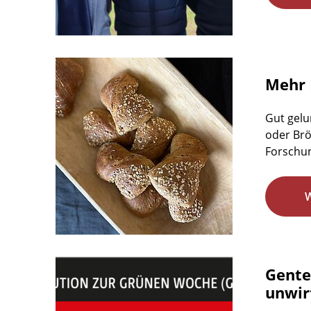
Mehr 
Gut gelu
oder Brö
Forschun
Gente
unwirt