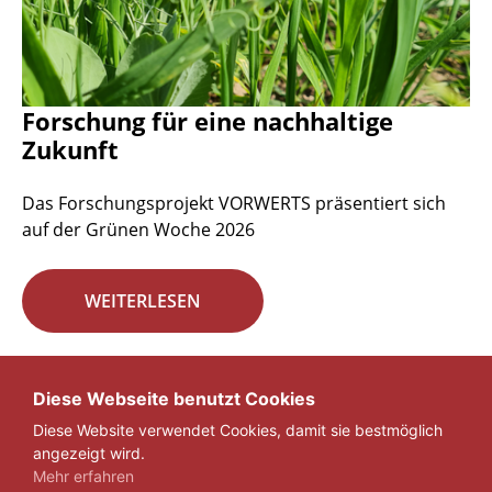
Forschung für eine nachhaltige
Zukunft
Das Forschungsprojekt VORWERTS präsentiert sich
auf der Grünen Woche 2026
WEITERLESEN
Seite 1 von 29.
Diese Webseite benutzt Cookies
Diese Website verwendet Cookies, damit sie bestmöglich
1
2
3
...
29
»
angezeigt wird.
Mehr erfahren